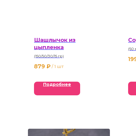
Шашлычок из
Со
цыпленка
(50 
(150/50/30/15 гр)
19
879
₽
/
1 шт
Подробнее