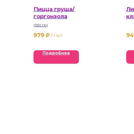
Пицца груша/
Ли
горгонзола
кл
(350 гр)
979
₽
94
/
1 шт
Подробнее