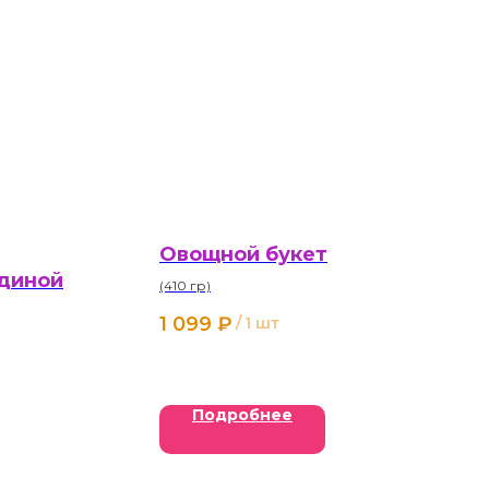
Овощной букет
диной
(410 гр)
1 099
₽
/
1 шт
Подробнее