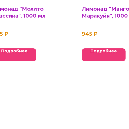
монад "Мохито
Лимонад "Манго
ассика", 1000 мл
Маракуйя", 1000
5
₽
945
₽
Подробнее
Подробнее