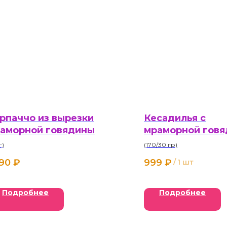
рпаччо из вырезки
Кесадилья с
аморной говядины
мраморной говя
г)
(170/30 гр)
290
₽
999
₽
/
1 шт
Подробнее
Подробнее