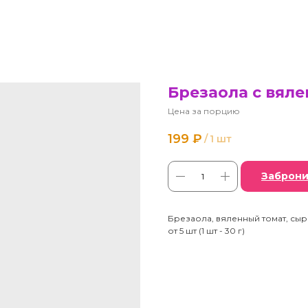
Брезаола с вял
Цена за порцию
199
₽
/
1 шт
Заброни
Брезаола, вяленный томат, сыр
от 5 шт (1 шт - 30 г)