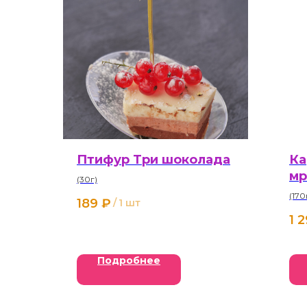
Птифур Три шоколада
Ка
мр
(30г)
(170
189
₽
/
1 шт
1 
Подробнее