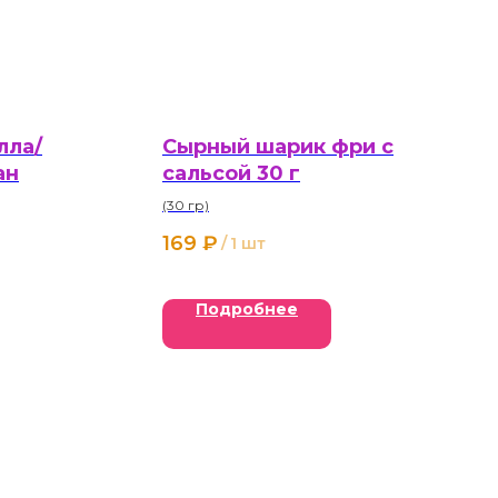
лла/
Сырный шарик фри с
ан
сальсой 30 г
(30 гр)
169
₽
/
1 шт
Подробнее