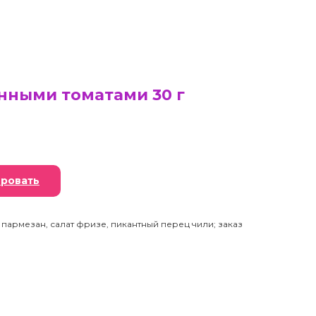
енными томатами 30 г
ровать
 пармезан, салат фризе, пикантный перец чили; заказ