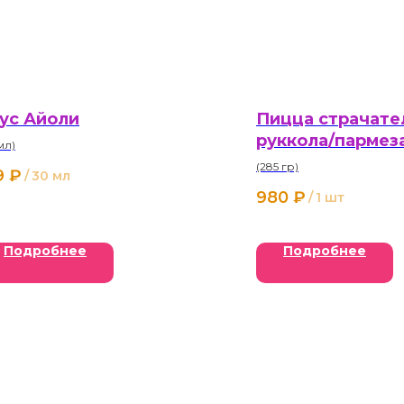
ус Айоли
Пицца страчате
руккола/пармез
мл)
(285 гр)
9
₽
/
30 мл
980
₽
/
1 шт
Подробнее
Подробнее