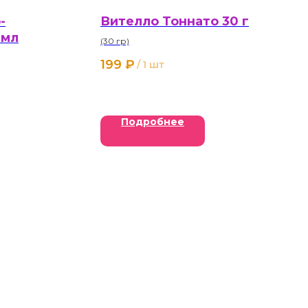
-
Вителло Тоннато 30 г
 мл
(30 гр)
199
₽
/
1 шт
Подробнее