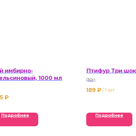
й имбирно-
Птифур Три шо
ельсиновый, 1000 мл
(30г)
189
₽
/
1 шт
5
₽
Подробнее
Подробнее