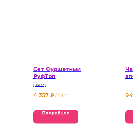
Сет Фуршетный
Ча
РуфТоп
ап
(1140 г)
4 357
₽
94
/
1 шт
Подробнее