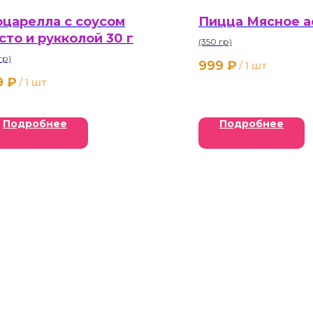
царелла с соусом
Пицца Мясное а
сто и рукколой 30 г
(350 гр)
гр)
999
₽
/
1 шт
9
₽
/
1 шт
Подробнее
Подробнее