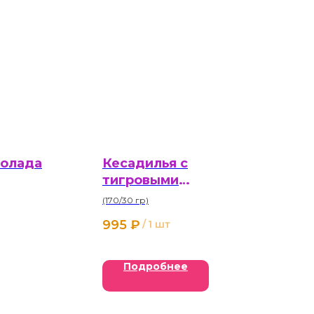
колада
Кесадилья с
тигровыми
креветками
(170/30 гр)
995
₽
/
1 шт
Подробнее