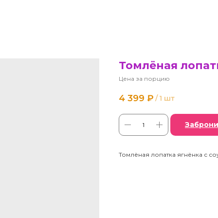
Томлёная лопат
Цена за порцию
4 399
₽
/
1 шт
Заброни
Томлёная лопатка ягнёнка с соу