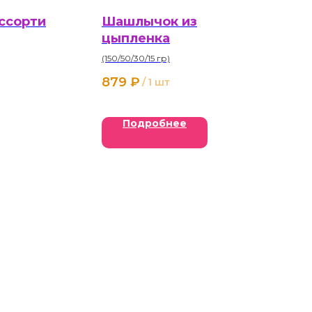
ссорти
Шашлычок из
цыпленка
(150/50/30/15 гр)
879
₽
/
1 шт
Подробнее