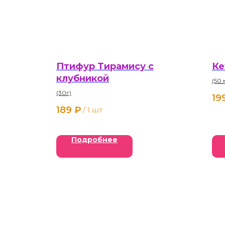
Птифур Тирамису с
Ке
клубникой
(50 
(30г)
19
189
₽
/
1 шт
Подробнее