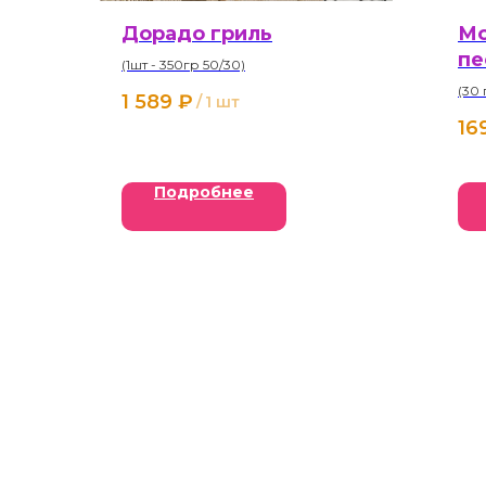
Дорадо гриль
Мо
пе
(1шт - 350гр 50/30)
(30 
1 589
₽
/
1 шт
16
Подробнее