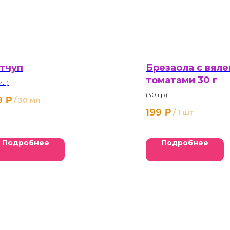
тчуп
Брезаола с вял
томатами 30 г
мл)
(30 гр)
9
₽
/
30 мл
199
₽
/
1 шт
Подробнее
Подробнее