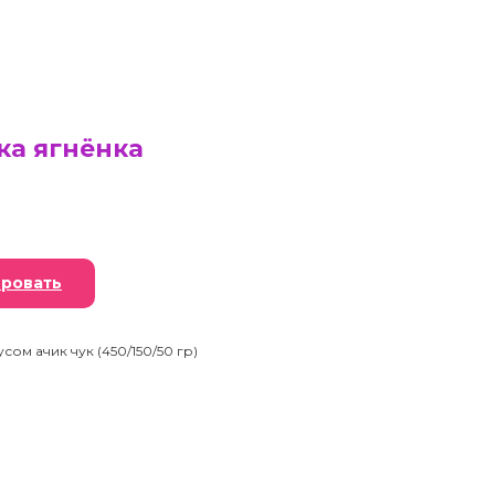
ка ягнёнка
ровать
сом ачик чук (450/150/50 гр)