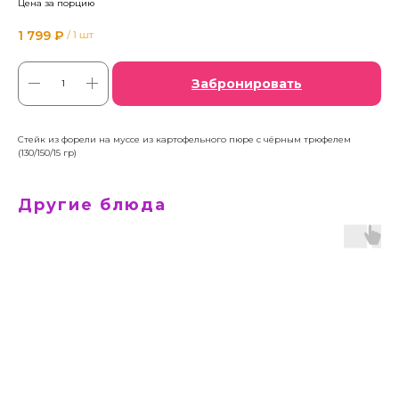
Цена за порцию
1 799
₽
/
1 шт
Забронировать
Стейк из форели на муссе из картофельного пюре с чёрным трюфелем
(130/150/15 гр)
Другие блюда