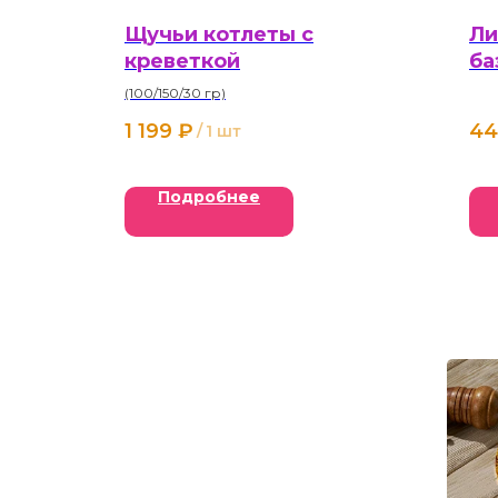
Щучьи котлеты с
Ли
креветкой
ба
(100/150/30 гр)
1 199
₽
44
/
1 шт
Подробнее