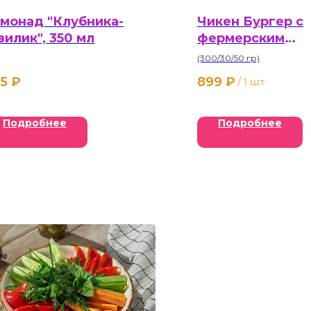
монад "Клубника-
Чикен Бургер с
зилик", 350 мл
фермерским
цыплёнком
(300/30/50 гр)
5
₽
899
₽
/
1 шт
Подробнее
Подробнее