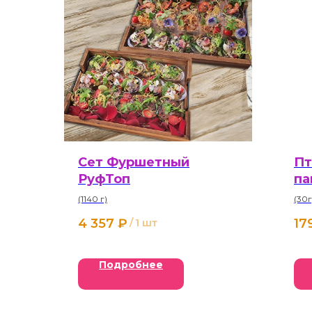
Сет Фуршетный
Пт
РуфТоп
па
(1140 г)
(30г
4 357
₽
17
/
1 шт
Подробнее