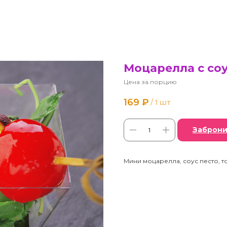
Моцарелла с соу
Цена за порцию
169
₽
/
1 шт
Заброни
Мини моцарелла, соус песто, том