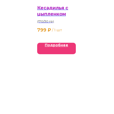
Кесадилья с
цыпленком
(170/30 гр)
799
₽
/
1 шт
Подробнее