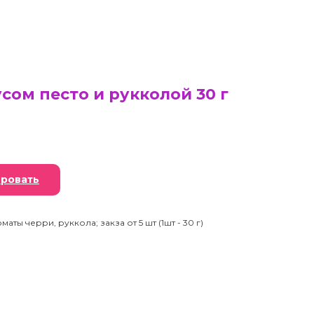
сом песто и рукколой 30 г
ровать
аты черри, руккола; закза от 5 шт (1шт - 30 г)