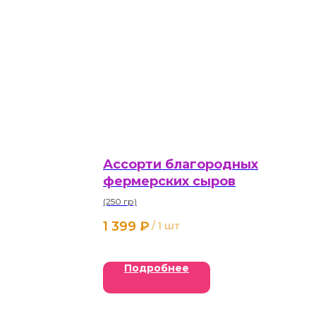
Ассорти благородных
фермерских сыров
(250 гр)
1 399
₽
/
1 шт
Подробнее