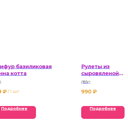
ифур базиликовая
Рулеты из
нна котта
сыровяленой
говядины
)
(185г)
9
₽
990
₽
/
1 шт
Подробнее
Подробнее