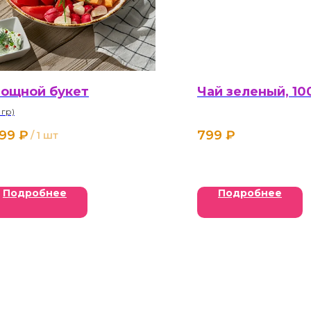
ощной букет
Чай зеленый, 10
 гр)
099
₽
799
₽
/
1 шт
Подробнее
Подробнее