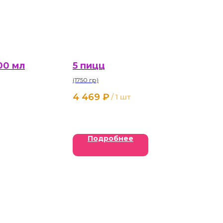
00 мл
5 пицц
(1750 гр)
4 469
₽
/
1 шт
Подробнее