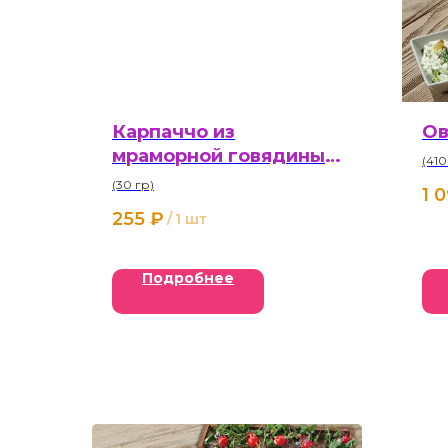
Карпаччо из
Ов
мраморной говядины
(410
30 г
(30 гр)
1 
255
₽
/
1 шт
Подробнее