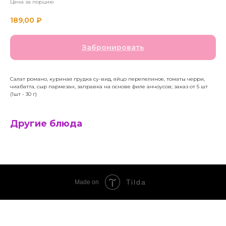
Цена за порцию
189,00
₽
Забронировать
Салат романо, куриная грудка су-вид, яйцо перепелиное, томаты черри,
чиабатта, сыр пармезан, заправка на основе филе анчоусов; заказ от 5 шт
(1шт - 30 г)
Другие блюда
Tilda
Made on