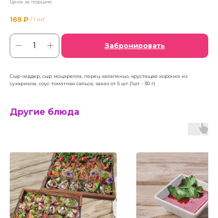
Цена за порцию
169
₽
/
1 шт
Забронировать
Сыр чеддер, сыр моцарелла, перец халапеньо, хрустящая корочка из
сухариков, соус томатная сальса; заказ от 5 шт (1шт - 30 г)
Другие блюда