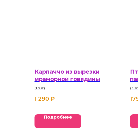
Карпаччо из вырезки
Пт
мраморной говядины
па
(170г)
(30г
1 290
₽
17
Подробнее