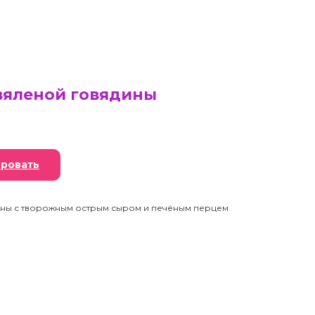
вяленой говядины
ровать
ины с творожным острым сыром и печёным перцем