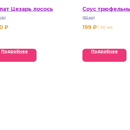
лат Цезарь лосось
Соус трюфельн
 гр)
(50 мл)
0
₽
199
₽
/
30 мл
Подробнее
Подробнее