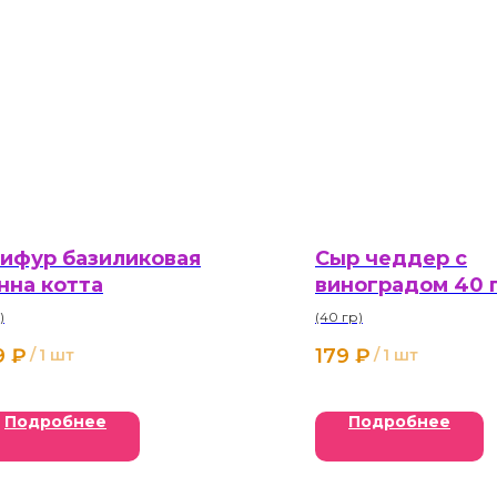
ифур базиликовая
Сыр чеддер с
нна котта
виноградом 40 
)
(40 гр)
9
₽
179
₽
/
1 шт
/
1 шт
Подробнее
Подробнее