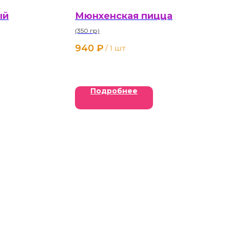
ый
Мюнхенская пицца
(350 гр)
940
₽
/
1 шт
Подробнее