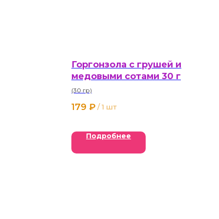
Горгонзола с грушей и
медовыми сотами 30 г
(30 гр)
179
₽
/
1 шт
Подробнее