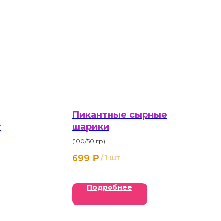
Пикантные сырные
г
шарики
(100/50 гр)
699
₽
/
1 шт
Подробнее