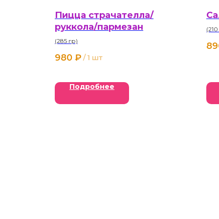
Пицца страчателла/
Са
руккола/пармезан
(210
(285 гр)
89
980
₽
/
1 шт
Подробнее