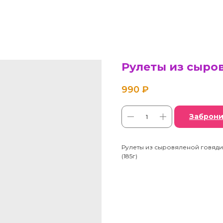
Рулеты из сыро
990
₽
Заброни
Рулеты из сыровяленой говяд
(185г)