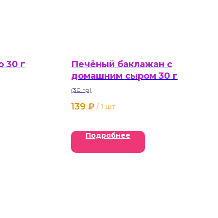
 30 г
Печёный баклажан с
домашним сыром 30 г
(30 гр)
139
₽
/
1 шт
Подробнее