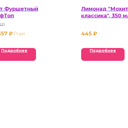
т Фуршетный
Лимонад "Мохи
фТоп
классика", 350 м
0 г)
357
₽
445
₽
/
1 шт
Подробнее
Подробнее