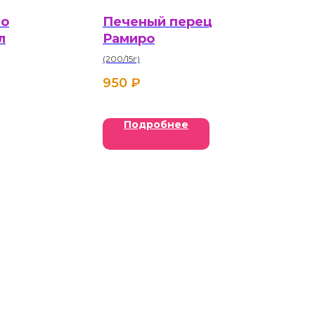
то
Печеный перец
л
Рамиро
(200/15г)
950
₽
Подробнее