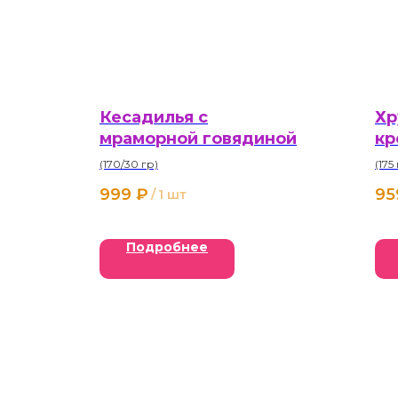
Кесадилья с
Хр
мраморной говядиной
кр
(170/30 гр)
(175
999
₽
95
/
1 шт
Подробнее