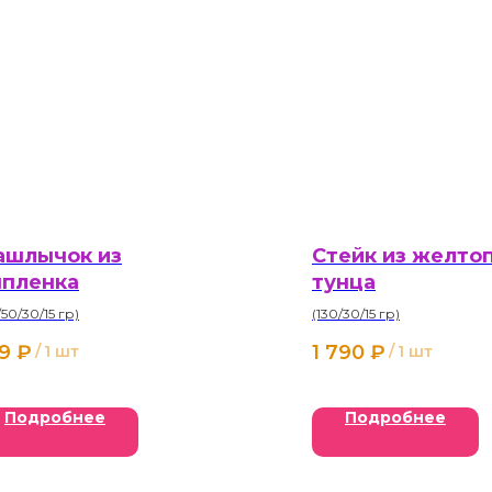
шлычок из
Стейк из желто
пленка
тунца
/50/30/15 гр)
(130/30/15 гр)
9
₽
1 790
₽
/
1 шт
/
1 шт
Подробнее
Подробнее