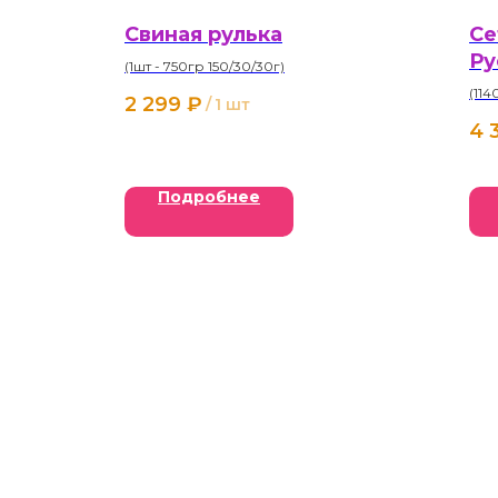
Свиная рулька
Се
Ру
(1шт - 750гр 150/30/30г)
(114
2 299
₽
/
1 шт
4 
Подробнее