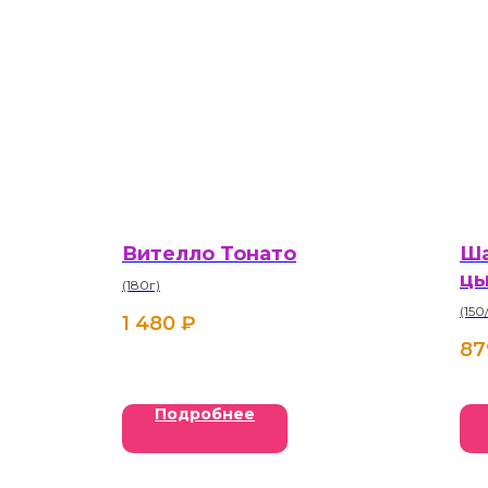
Вителло Тонато
Ша
цы
(180г)
(150
1 480
₽
87
Подробнее