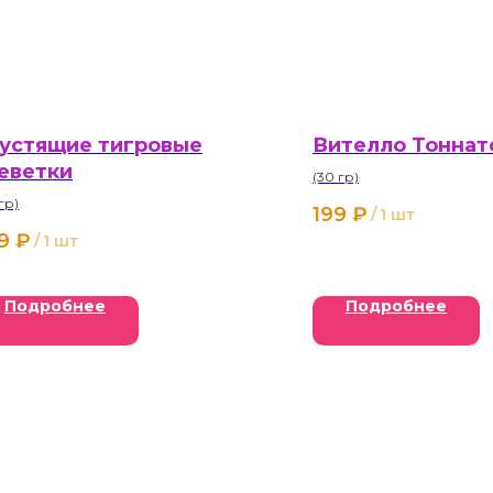
устящие тигровые
Вителло Тоннато
еветки
(30 гр)
 гр)
199
₽
/
1 шт
9
₽
/
1 шт
Подробнее
Подробнее