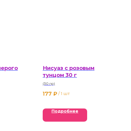
перого
Нисуаз с розовым
тунцом 30 г
(30 гр)
177
₽
/
1 шт
Подробнее