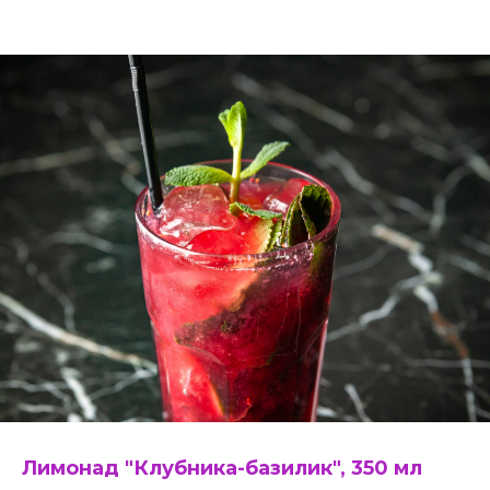
Лимонад "Клубника-базилик", 350 мл