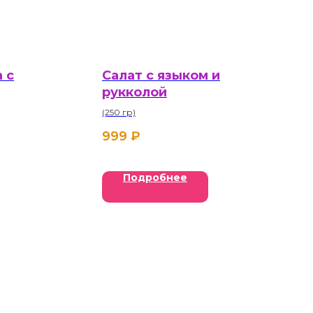
 с
Салат с языком и
рукколой
(250 гр)
999
₽
Подробнее