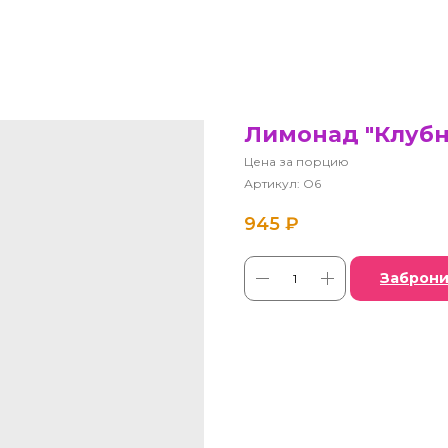
Лимонад "Клубни
Цена за порцию
Артикул:
O6
945
₽
Заброни