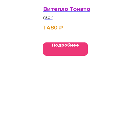
Вителло Тонато
(180г)
1 480
₽
Подробнее