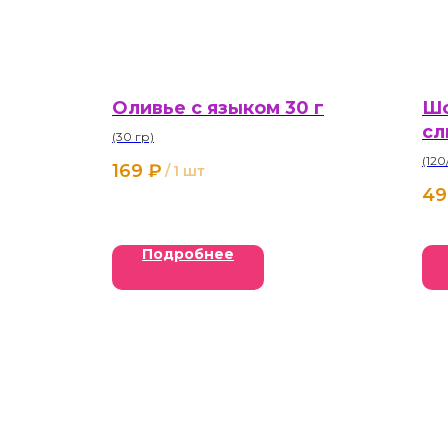
Оливье с языком 30 г
Шо
сл
(30 гр)
м
(120
169
₽
/
1 шт
49
Подробнее