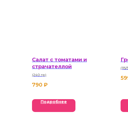
Салат с томатами и
Гр
страчателлой
(115
(240 гр)
59
790
₽
Подробнее