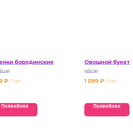
енки бородинские
Овощной букет
/50 гр)
(410 гр)
9
₽
1 099
₽
/
1 шт
/
1 шт
Подробнее
Подробнее