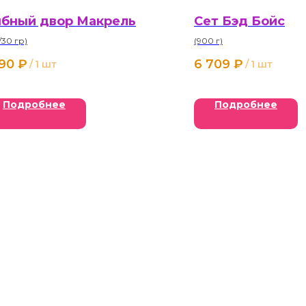
бный двор Макрель
Сет Бэд Бойс
/30 гр)
(900 г)
190
₽
6 709
₽
/
1 шт
/
1 шт
Подробнее
Подробнее