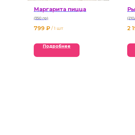
Маргарита пицца
Ры
(350 гр)
(210
799
₽
2 
/
1 шт
Подробнее