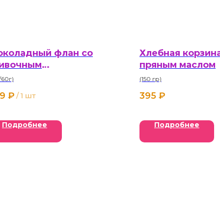
коладный флан со
Хлебная корзина
ивочным
пряным маслом
ороженным
/60г)
(150 гр)
9
₽
395
₽
/
1 шт
Подробнее
Подробнее