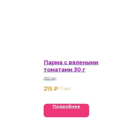
Парма с вялеными
томатами 30 г
(30 гр)
215
₽
/
1 шт
Подробнее