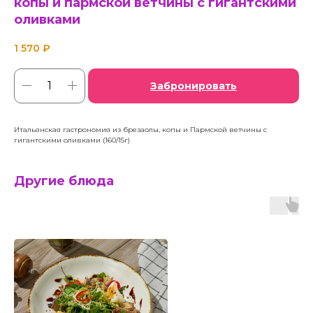
копы и пармской ветчины с гигантскими
оливками
1 570
₽
Забронировать
Итальянская гастрономия из брезаолы, копы и Пармской ветчины с
гигантскими оливками (160/15г)
Другие блюда