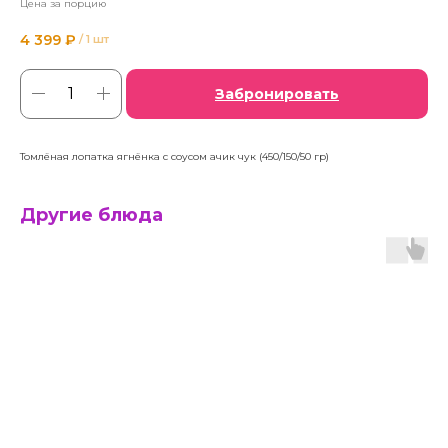
Цена за порцию
4 399
₽
/
1 шт
Забронировать
Томлёная лопатка ягнёнка с соусом ачик чук (450/150/50 гр)
Другие блюда