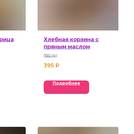
урица
Хлебная корзина с
пряным маслом
(150 гр)
395
₽
Подробнее