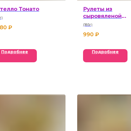
телло Тонато
Рулеты из
сыровяленой
г)
говядины
(185г)
480
₽
990
₽
Подробнее
Подробнее