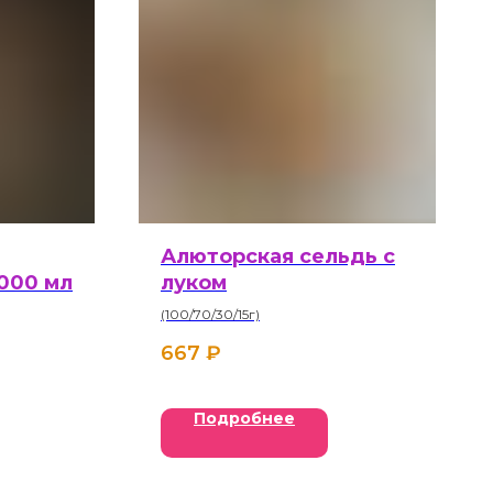
Алюторская сельдь с
1000 мл
луком
(100/70/30/15г)
667
₽
Подробнее