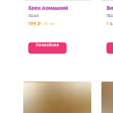
Хрен домашний
Ви
(50 мл)
(180
199
₽
1 
/
30 мл
Подробнее