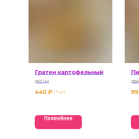
Гратен картофельный
Пи
(130 гр)
(350
440
₽
99
/
1 шт
Подробнее