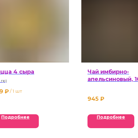
цца 4 сыра
Чай имбирно-
апельсиновый, 
 гр)
9
₽
/
1 шт
945
₽
Подробнее
Подробнее