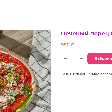
Печеный перец
950
₽
Заброни
Печеный перец Рамиро с сербс