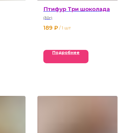
Птифур Три шоколада
(30г)
189
₽
/
1 шт
Подробнее