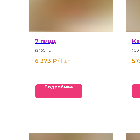
7 пицц
Ка
(2450 гр)
(150
6 373
₽
57
/
1 шт
Подробнее