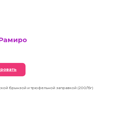
 Рамиро
ровать
кой брынзой и трюфельной заправкой (200/15г)