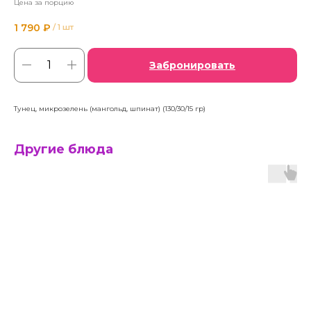
Цена за порцию
1 790
₽
/
1 шт
Забронировать
Тунец, микрозелень (мангольд, шпинат) (130/30/15 гр)
Другие блюда