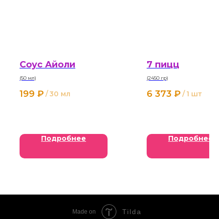
Соус Айоли
7 пицц
(50 мл)
(2450 гр)
199
₽
6 373
₽
/
30 мл
/
1 шт
Подробнее
Подробнее
Tilda
Made on