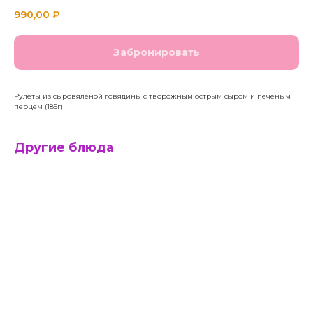
990,00
₽
Забронировать
Рулеты из сыровяленой говядины с творожным острым сыром и печёным
перцем (185г)
Другие блюда