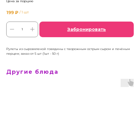
Цена за порцию
199
₽
/
1 шт
Забронировать
Рулеты из сыровяленой говядины с творожным острым сыром и печёным
перцем; заказ от 5 шт (1шт - 50 г)
Другие блюда