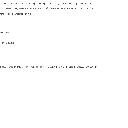
ветомузыкой, которая превращает пространство в
 и цветов, захватывая воображение каждого гостя
ления праздника.
раном
тимедиа
годнее и круче - смотри наши
пакетные предложения.