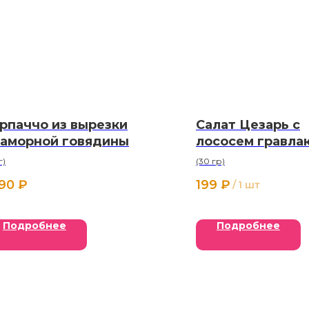
рпаччо из вырезки
Салат Цезарь с
аморной говядины
лососем гравлак
г)
(30 гр)
290
₽
199
₽
/
1 шт
Подробнее
Подробнее