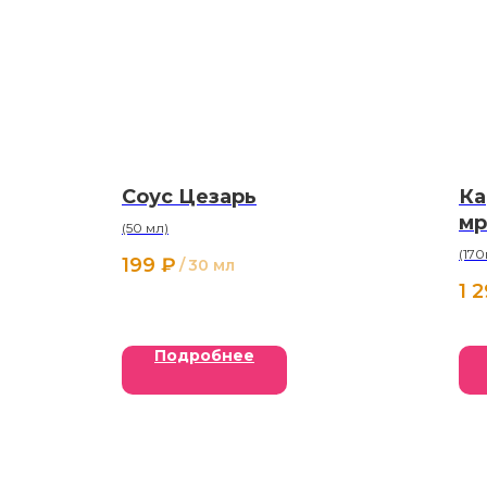
Соус Цезарь
Ка
мр
(50 мл)
(170
199
₽
/
30 мл
1 
Подробнее