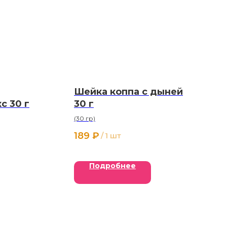
Шейка коппа с дыней
с 30 г
30 г
(30 гр)
189
₽
/
1 шт
Подробнее