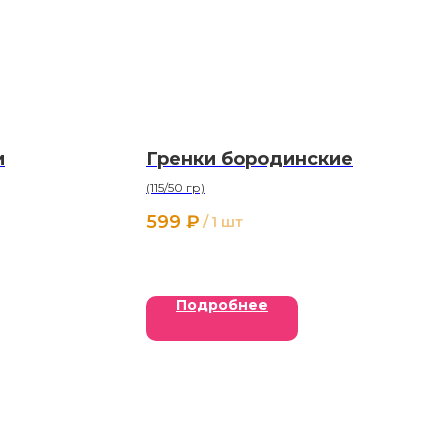
и
Гренки бородинские
(115/50 гр)
599
₽
/
1 шт
Подробнее