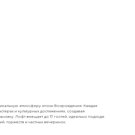
никальную атмосферу эпохи Возрождения. Каждая
астерах и культурных достижениях, создавая
новку. Лофт вмещает до 17 гостей, идеально подходя
й, торжеств и частных вечеринок.