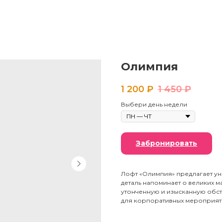
Олимпия
1 200
₽
1 450
₽
Выбери день недели
Забронировать
Лофт «Олимпия» предлагает у
деталь напоминает о великих м
утонченную и изысканную обста
для корпоративных мероприяти