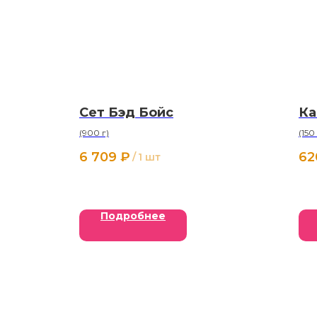
Сет Бэд Бойс
Ка
(900 г)
(150
6 709
₽
62
/
1 шт
Подробнее