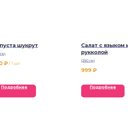
пуста шукрут
Салат с языком 
рукколой
 гр)
(250 гр)
0
₽
/
1 шт
999
₽
Подробнее
Подробнее