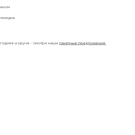
раном
тимедиа
годнее и круче - смотри наши
пакетные предложения.