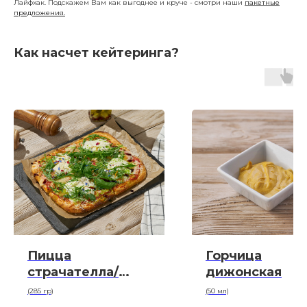
Лайфхак. Подскажем Вам как выгоднее и круче - смотри наши
пакетные
предложения.
Как насчет кейтеринга?
Пицца
Горчица
страчателла/
дижонская
руккола/
(285 гр)
(50 мл)
пармезан