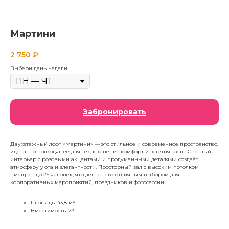
Мартини
2 750
₽
Выбери день недели
Забронировать
Двухэтажный лофт «Мартини» — это стильное и современное пространство,
идеально подходящее для тех, кто ценит комфорт и эстетичность. Светлый
интерьер с розовыми акцентами и продуманными деталями создаёт
атмосферу уюта и элегантности. Просторный зал с высоким потолком
вмещает до 25 человек, что делает его отличным выбором для
корпоративных мероприятий, праздников и фотосессий.
Площадь: 43,8 м²
Вместимость: 23