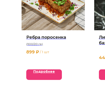
Ребра поросенка
Ли
ба
(300/20 гр)
899
₽
/
1 шт
44
Подробнее