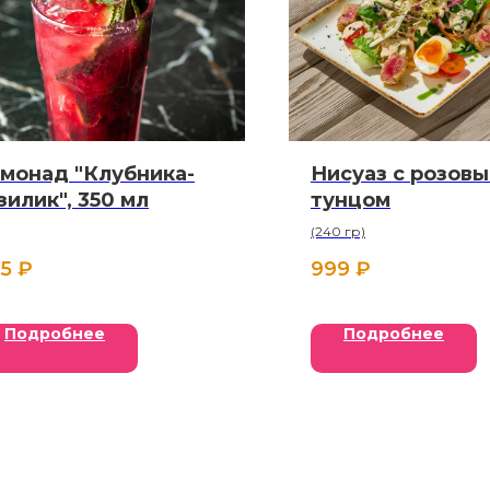
монад "Клубника-
Нисуаз с розов
зилик", 350 мл
тунцом
(240 гр)
5
₽
999
₽
Подробнее
Подробнее