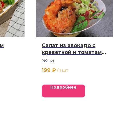
ым
Салат из авокадо с
креветкой и томатами
40 г
(40 гр)
199
₽
/
1 шт
Подробнее