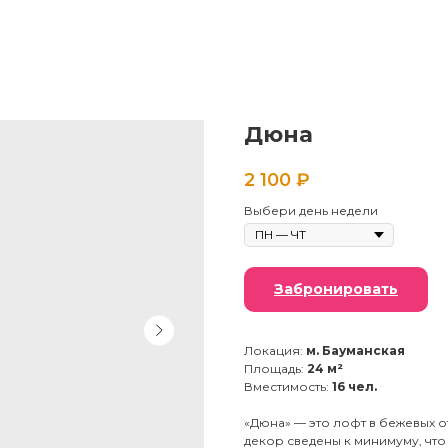
Дюна
2 100
₽
Выбери день недели
Забронировать
Локация:
м. Бауманская
Площадь:
24 м²
Вместимость:
16 чел.
«Дюна» — это лофт в бежевых о
декор сведены к минимуму, что