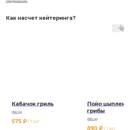
предложения.
Как насчет кейтеринга?
Кабачок гриль
Пойо цыплено
грибы
(150 гр)
(350 гр)
575
₽
/
1 шт
890
₽
/
1 шт