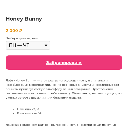
Honey Bunny
2 000
₽
Выбери день недели
Забронировать
Лофт «Honey Bunny» — это пространство, созданное для стильных и
незабываемых мероприятий. Яркие неоновые акценты и креативные арт-
объекты придадут особую атмосферу вашей вечеринке. Пространство
рассчитано на комфортное пребывание до 15 человек идеально подходя для
уютных встреч с друзьями или близкими людьми.
Площадь: 24,33
Вместимость: 14
Лайфхак. Подскажем Вам как выгоднее и круче - смотри наши
пакетные