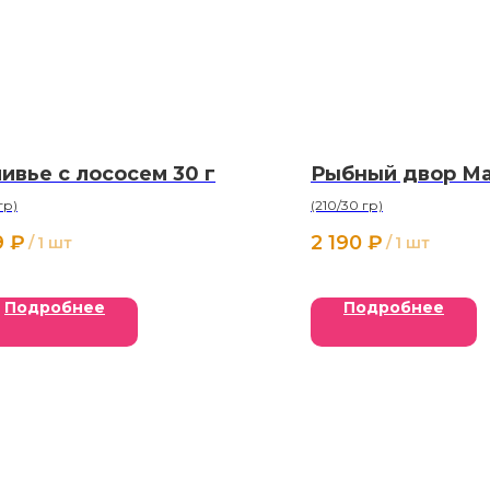
ивье с лососем 30 г
Рыбный двор М
гр)
(210/30 гр)
9
₽
2 190
₽
/
1 шт
/
1 шт
Подробнее
Подробнее