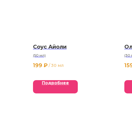
Соус Айоли
Ол
(50 мл)
(30 
199
₽
15
/
30 мл
Подробнее