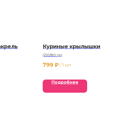
акрель
Куриные крылышки
(210/80 гр)
799
₽
/
1 шт
Подробнее