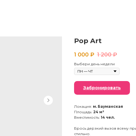
Pop Art
1 000
₽
1 200
₽
Выбери день недели
Забронировать
Локация:
м. Бауманская
Площадь:
24 м²
Вместимость:
14 чел.
Брось дерзкий вызов всему п
стильно.