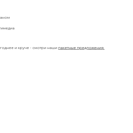
раном
тимедиа
годнее и круче - смотри наши
пакетные предложения.