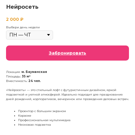
Нейросеть
2 000
₽
Выбери день недели
Забронировать
Локация:
м. Бауманская
Площадь:
35 м²
Вместимость:
24 чел.
«Нейросеть» — это стильный лофт с футуристичным дизайном, яркой
подсветкой и уютной атмосферой. Идеально подходит для празднования
дней рождений, корпоративов, вечеринок или проведения деловых встреч.
Проектор с большим экраном
Караоке
Профессиональная мультимедиа
Неоновая подсветка