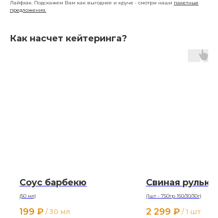
Лайфхак. Подскажем Вам как выгоднее и круче - смотри наши
пакетные
предложения.
Как насчет кейтеринга?
Соус барбекю
Свиная рулька
(50 мл)
(1шт - 750гр 150/30/30г)
199
₽
2 299
₽
/
30 мл
/
1 шт