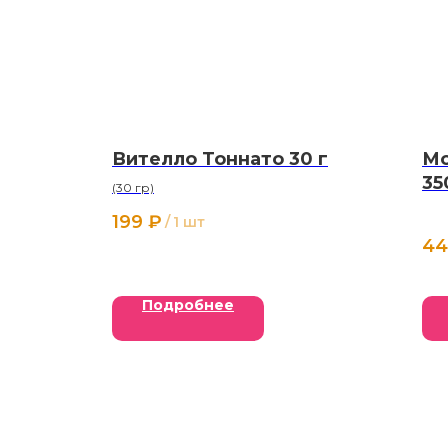
Вителло Тоннато 30 г
Мо
35
(30 гр)
199
₽
/
1 шт
44
Подробнее