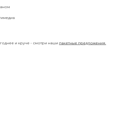
раном
тимедиа
годнее и круче - смотри наши
пакетные предложения.