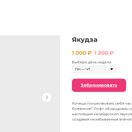
Якудза
1 000
₽
1 200
₽
Выбери день недели
Забронировать
Хочешь почувствовать себя ча
боевиков? Лофт оборудован с
настоящий калейдоскоп звуков
создавая незабываемые впечат