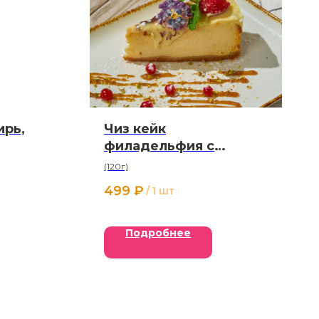
ирь,
Чиз кейк
филадельфия с
сезонными ягодами
(120г)
499
₽
/
1 шт
Подробнее