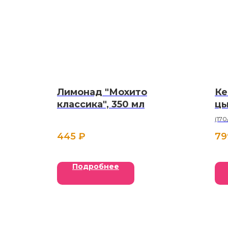
Лимонад "Мохито
Ке
классика", 350 мл
цы
(170
445
₽
79
Подробнее