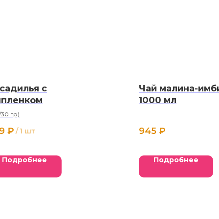
садилья с
Чай малина-имб
пленком
1000 мл
/30 гр)
9
₽
945
₽
/
1 шт
Подробнее
Подробнее