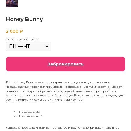
Honey Bunny
2 000
₽
Выбери день недели
Забронировать
Лофт «Honey Bunny» — это пространство, созданное для стильных и
незабываемых мероприятий. Яркие неоновые акценты и креативные арт-
объекты придадут особую атмосферу вашей вечеринке. Пространство
рассчитано на комфортное пребывание до 15 человек идеально подходя для
уютных встреч с друзьями или близкими людьми.
Площадь: 24,33
Вместимость: 14
Лайфхак. Подскажем Вам как выгоднее и круче - смотри наши
пакетные