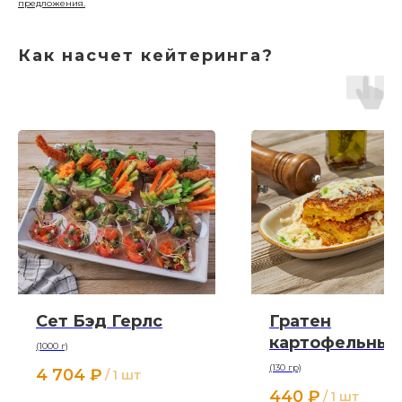
предложения.
Как насчет кейтеринга?
Сет Бэд Герлс
Гратен
картофельный
(1000 г)
(130 гр)
4 704
₽
/
1 шт
440
₽
/
1 шт