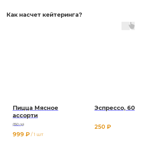
Как насчет кейтеринга?
Пицца Мясное
Эспрессо, 60 
ассорти
(350 гр)
250
₽
999
₽
/
1 шт