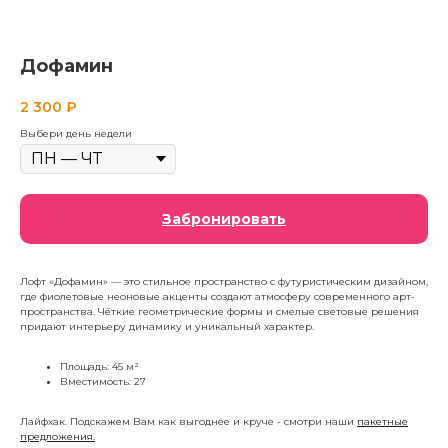
Дофамин
2 300
₽
Выбери день недели
Забронировать
Лофт «Дофамин» — это стильное пространство с футуристическим дизайном,
где фиолетовые неоновые акценты создают атмосферу современного арт-
пространства. Чёткие геометрические формы и смелые световые решения
придают интерьеру динамику и уникальный характер.
Площадь: 45 м²
Вместимость: 27
Лайфхак. Подскажем Вам как выгоднее и круче - смотри наши
пакетные
предложения.