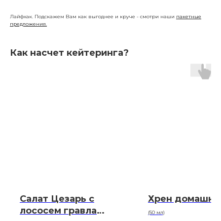
Лайфхак. Подскажем Вам как выгоднее и круче - смотри наши
пакетные
предложения.
Как насчет кейтеринга?
Салат Цезарь с
Хрен домашни
лососем гравлакс
(50 мл)