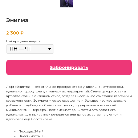
Энигма
2 300
₽
Выбери день недели
Забронировать
Лофт «Энигма» — это стильное пространство с уникальной атмосферой,
идеально подходящее для камерных мероприятий. Стены декорированы
арт-объектами в античном стиле, создавая необычное сочетание классики и
современности. Футуристическое освещение и большое круглое зеркало
добавляют глубину и объём помещению, подчеркивая элегантный
минимализм интерьера. Лофт вмещает до 16 гостей, что делает его
идеальным для приватных вечеринок или деловых встреч в уютной и
вдохновляющей обстановке.
Площадь: 24 м²
Вместимость: 16