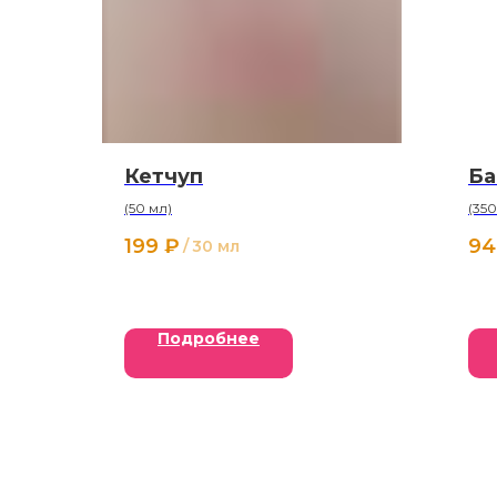
Кетчуп
Ба
(50 мл)
(350
199
₽
94
/
30 мл
Подробнее