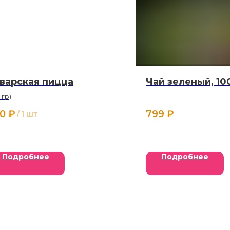
варская пицца
Чай зеленый, 10
 гр)
0
₽
799
₽
/
1 шт
Подробнее
Подробнее