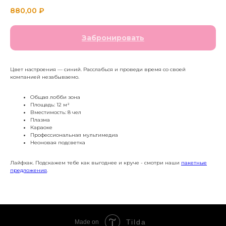
880,00
₽
Забронировать
Цвет настроения — синий. Расслабься и проведи время со своей
компанией незабываемо.
Общая лобби зона
Площадь: 12 м²
Вместимость: 8 чел
Плазма
Караоке
Профессиональная мультимедиа
Неоновая подсветка
Лайфхак. Подскажем тебе как выгоднее и круче - смотри наши
пакетные
предложения
.
Tilda
Made on