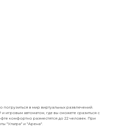
но погрузиться в мир виртуальных развлечений.
и игровым автоматом, где вы сможете сразиться с
офте комфортно разместятся до 22 человек. При
ы "Ультра" и "Арена".