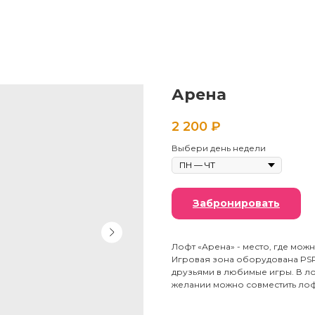
Арена
2 200
₽
Выбери день недели
Забронировать
Лофт «Арена» - место, где мож
Игровая зона оборудована PSP 
друзьями в любимые игры. В л
желании можно совместить лофт