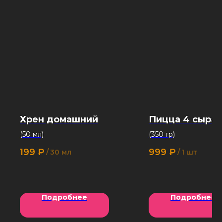
Хрен домашний
Пицца 4 сыра
(50 мл)
(350 гр)
199
₽
999
₽
/
30 мл
/
1 шт
Подробнее
Подробнее