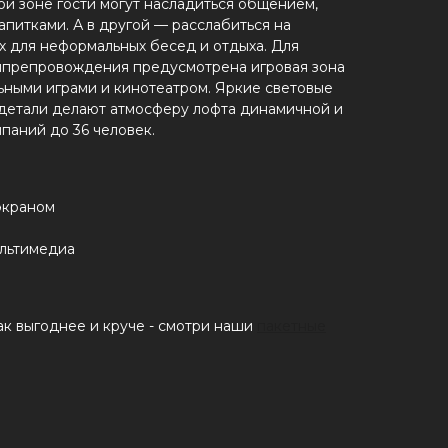
ой зоне гости могут насладиться общением,
апитками. А в другой — расслабиться на
х для неформальных бесед и отдыха. Для
япрепровождения предусмотрена игровая зона
льными играми и кинотеатром. Яркие световые
 детали делают атмосферу лофта динамичной и
паний до 36 человек.
экраном
льтимедиа
к выгоднее и круче - смотри наши
пакетные