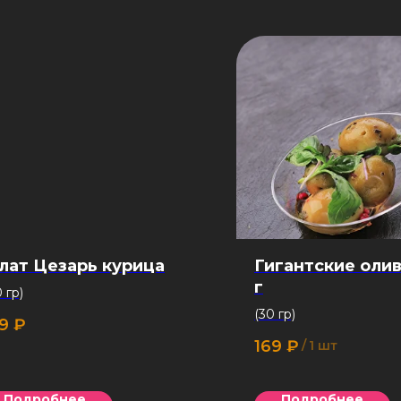
лат Цезарь курица
Гигантские олив
г
 гр)
(30 гр)
9
₽
169
₽
/
1 шт
Подробнее
Подробнее