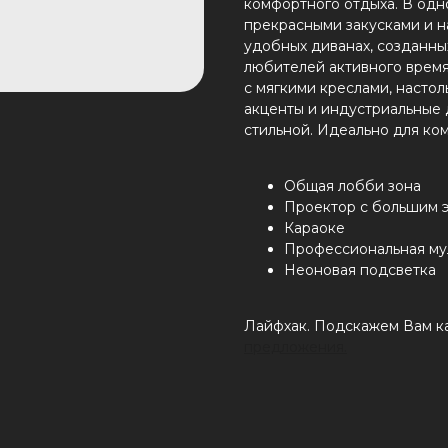
комфортного отдыха. В одн
прекрасными закусками и н
удобных диванах, созданны
любителей активного врем
с мягкими креслами, насто
акценты и индустриальные
стильной. Идеально для ком
Общая лобби зона
Проектор с большим 
Караоке
Профессиональная му
Неоновая подсветка
Лайфхак. Подскажем Вам ка
предложения.