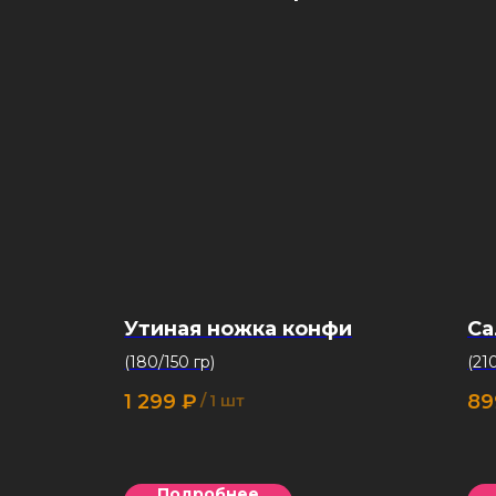
Утиная ножка конфи
Са
(180/150 гр)
(210
1 299
₽
89
/
1 шт
Подробнее