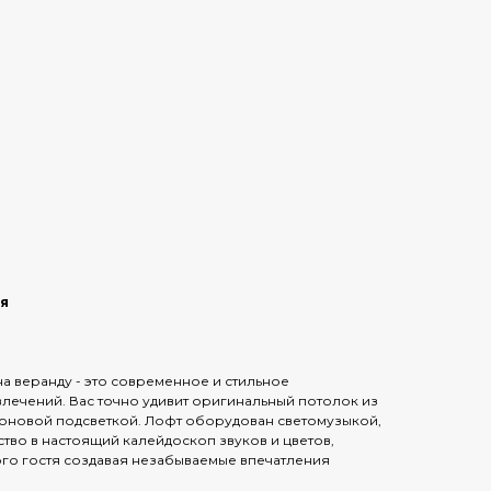
ая
на веранду - это современное и стильное
влечений. Вас точно удивит оригинальный потолок из
неоновой подсветкой. Лофт оборудован светомузыкой,
тво в настоящий калейдоскоп звуков и цветов,
го гостя создавая незабываемые впечатления