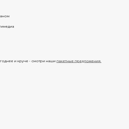
раном
тимедиа
годнее и круче - смотри наши
пакетные предложения.