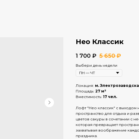
Нео Классик
1 700
₽
5 650
₽
Выбери день недели
Локация:
м. Электрозаводск
Площадь:
27 м²
Вместимость:
17 чел.
Лофт "Нео классик" с выходом 
пространство для отдыха и раз
цветов сакуры в сочетании с 
которая превращает пространс
захватывая воображение каждо
праздника.