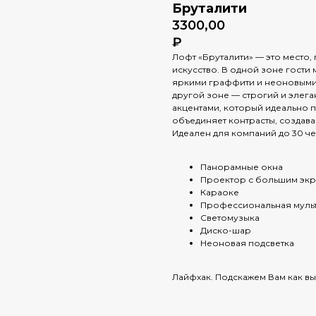
Бруталити
3300,00
₽
Лофт «Бруталити» — это место,
искусство. В одной зоне гости 
яркими граффити и неоновыми 
другой зоне — строгий и элег
акцентами, который идеально п
объединяет контрасты, создав
Идеален для компаний до 30 че
Панорамные окна
Проектор с большим эк
Караоке
Профессиональная муль
Светомузыка
Диско-шар
Неоновая подсветка
Лайфхак. Подскажем Вам как вы