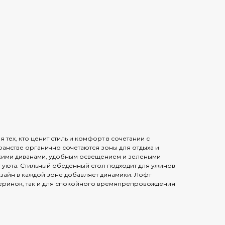
я тех, кто ценит стиль и комфорт в сочетании с
ранстве органично сочетаются зоны для отдыха и
гкими диванами, удобным освещением и зелеными
 уюта. Стильный обеденный стол подходит для ужинов
изайн в каждой зоне добавляет динамики. Лофт
черинок, так и для спокойного времяпрепровождения