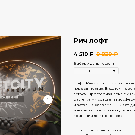
Рич лофт
4 510
₽
9 020
₽
Выбери день недели
Лофт "Рич Лофт" — это место дл
изысканностью. В одном прост
встреч. Просторная зона с мя
растениями создает атмосферу
и встреч, а современный арт-д
идеально подойдет как для ве
компании до 41 человека.
Панорамные окна