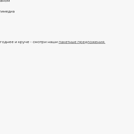
раном
тимедиа
годнее и круче - смотри наши
пакетные предложения.