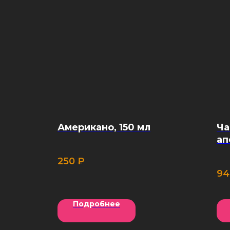
Американо, 150 мл
Ча
ап
250
₽
94
Подробнее