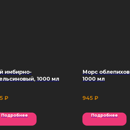
й имбирно-
Морс облепихов
ельсиновый, 1000 мл
1000 мл
5
₽
945
₽
Подробнее
Подробнее