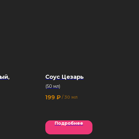
ый,
Соус Цезарь
(50 мл)
199
₽
/
30 мл
Подробнее