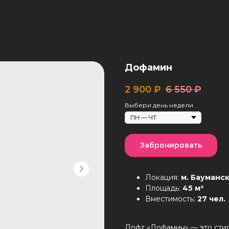
Дофамин
2 900
₽
6 550
₽
Выбери день недели
Забронировать
Локация:
м. Бауманс
Площадь:
45 м²
Вместимость:
27 чел.
Лофт «Дофамин» — это стил