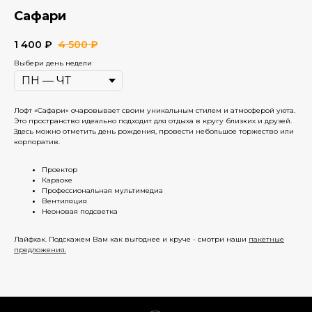
Сафари
1 400
₽
4 500
₽
Выбери день недели
Лофт «Сафари» очаровывает своим уникальным стилем и атмосферой уюта.
Это пространство идеально подходит для отдыха в кругу близких и друзей.
Здесь можно отметить день рождения, провести небольшое торжество или
корпоратив.
Проектор
Караоке
Профессиональная мультимедиа
Вентиляция
Неоновая подсветка
Лайфхак. Подскажем Вам как выгоднее и круче - смотри наши
пакетные
предложения.