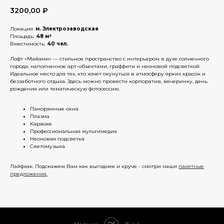
3200,00
₽
Локация:
м. Электрозаводская
Площадь:
48 м²
Вместимость:
40 чел.
Лофт «Майами» — стильное пространство с интерьером в духе солнечного
города, наполненное арт-объектами, граффити и неоновой подсветкой.
Идеальное место для тех, кто хочет окунуться в атмосферу ярких красок и
беззаботного отдыха. Здесь можно провести корпоратив, вечеринку, день
рождения или тематическую фотосессию.
Панорамные окна
Плазма
Караоке
Профессиональная мультимедиа
Неоновая подсветка
Светомузыка
Лайфхак. Подскажем Вам как выгоднее и круче - смотри наши
пакетные
предложения.