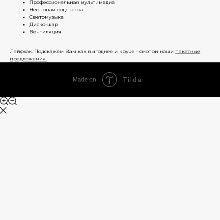
Профессиональная мультимедиа
Неоновая подсветка
Светомузыка
Диско-шар
Вентиляция
Лайфхак. Подскажем Вам как выгоднее и круче - смотри наши
пакетные
предложения.
Tilda
Made on