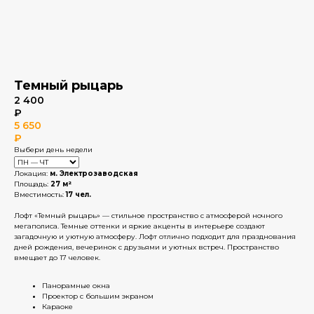
Темный рыцарь
2 400
₽
5 650
₽
Выбери день недели
Локация:
м. Электрозаводская
Площадь:
27 м²
Вместимость:
17 чел.
Лофт «Темный рыцарь» — стильное пространство с атмосферой ночного
мегаполиса. Темные оттенки и яркие акценты в интерьере создают
загадочную и уютную атмосферу. Лофт отлично подходит для празднования
дней рождения, вечеринок с друзьями и уютных встреч. Пространство
вмещает до 17 человек.
Панорамные окна
Проектор с большим экраном
Караоке