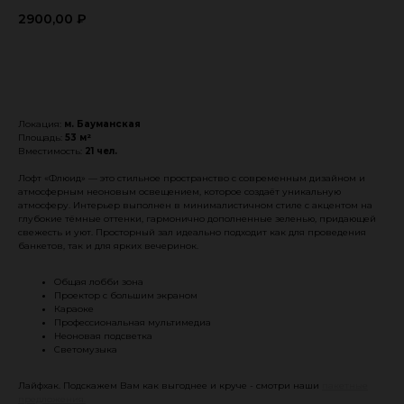
2900,00
₽
Забронировать
Локация:
м. Бауманская
Площадь:
53 м²
Вместимость:
21 чел.
Лофт «Флюид» — это стильное пространство с современным дизайном и
атмосферным неоновым освещением, которое создаёт уникальную
атмосферу. Интерьер выполнен в минималистичном стиле с акцентом на
глубокие тёмные оттенки, гармонично дополненные зеленью, придающей
свежесть и уют. Просторный зал идеально подходит как для проведения
банкетов, так и для ярких вечеринок.
Общая лобби зона
Проектор с большим экраном
Караоке
Профессиональная мультимедиа
Неоновая подсветка
Светомузыка
Лайфхак. Подскажем Вам как выгоднее и круче - смотри наши
пакетные
предложения.