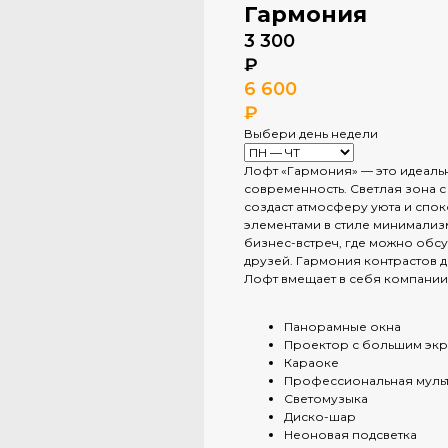
Гармония
3 300
₽
6 600
₽
Выбери день недели
Лофт «Гармония» — это идеальн
современность. Светлая зона 
создаст атмосферу уюта и спо
элементами в стиле минимализ
бизнес-встреч, где можно обсу
друзей. Гармония контрастов 
Лофт вмещает в себя компании 
Панорамные окна
Проектор с большим эк
Караоке
Профессиональная муль
Светомузыка
Диско-шар
Неоновая подсветка