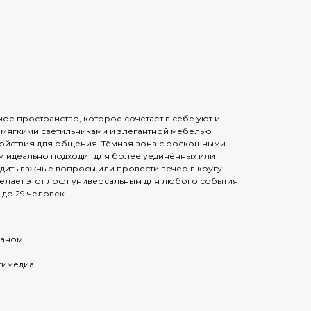
ое пространство, которое сочетает в себе уют и
с мягкими светильниками и элегантной мебелью
койствия для общения. Тёмная зона с роскошными
м идеально подходит для более уединённых или
дить важные вопросы или провести вечер в кругу
делает этот лофт универсальным для любого события.
до 29 человек.
раном
тимедиа