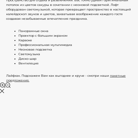
пространство для отдыха и развлечений. Вас точно удивит оригинальный
потолок из цветов сакуры в сочетании с неоновой подсветкой. Лофт
оборудован светомузыкой, которая превращает пространство в настоящий
калейдоскоп звуков и цветов, захватывая воображение каждого гостя
создавая незабываемые впечатления праздника.
Панорамные окна
Проектор с большим экраном
Караоке
Профессиональная мультимедиа
Неоновая подсветка
Светомузыка
Диско-шар
Вентиляция
Лайфхак. Подскажем Вам как выгоднее и круче - смотри наши
пакетные
предложения.