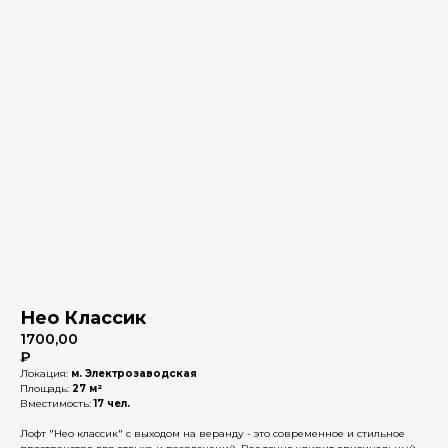
Нео Классик
1700,00
₽
Локация:
м. Электрозаводская
Площадь:
27 м²
Вместимость:
17 чел.
Лофт "Нео классик" с выходом на веранду - это современное и стильное