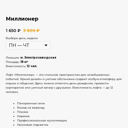
Миллионер
1 650
₽
3 800
₽
Выбери день недели
Локация:
м. Электрозаводская
Площадь:
18 м²
Вместимость:
12 чел.
Лофт «Миллионер» — это стильное пространство для незабываемых
событий. Яркий дизайн и уютная обстановка создают особую атмосферу для
отдыха и общения. Здесь можно отметить день рождения, провести
корпоратив или уютный вечер с друзьями. Вместимость лофта — до 12
человек.
Панорамные окна
Выход на веранду
Плазма
Караоке
Профессиональная мультимедиа
Неоновая подсветка