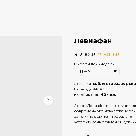
Левиафан
3 200
₽
7 500
₽
Выбери день недели
Локация:
м. Электрозаводск
Площадь:
48 м²
Вместимость:
40 чел.
Лофт «Левиафан» — это уникал
современного искусства. Модн
запоминающимся и идеально п
устроить день рождения, девич