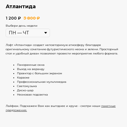
Атлантида
1 200
₽
3 800
₽
Выбери день недели
Лофт «Атлантида» создает неповторимую атмосферу благодаря
оригинальному сочетанию футуристического неона и зелени. Просторный
стол и удобный диван позволяют провести мероприятие любого формата.
Панорамные окна
Выход на веранду
Проектор с большим экраном
Караоке
Профессиональная мультимедиа
Светомузыка
Диско-шар
Неоновая подсветка
Лайфхак. Подскажем Вам как выгоднее и круче - смотри наши
пакетные
предложения.