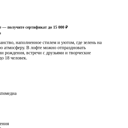
е — получите сертификат до 15 000 ₽
ь
нство, наполненное стилем и уютом, где зелень на
ю атмосферу. В лофте можно отпраздновать
ни рождения, встречи с друзьями и творческие
до 18 человек.
ьтимедиа
ения