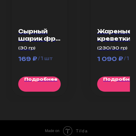
Сырный
Жареные
шарик фри
креветки 
с сальсой
устричны
(30 гр)
(230/30 гр)
30 г
соусом
₽
₽
169
1 090
/
1 шт
/
1 ш
Подробнее
Подробне
Tilda
Made on