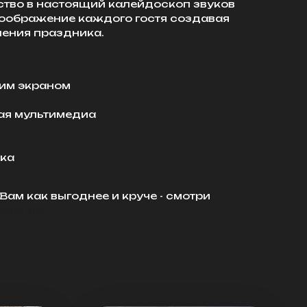
тво в настоящий калейдоскоп звуков
 воображение каждого гостя создавая
ения праздника.
шим экраном
я мультимедиа
тка
ам как выгоднее и круче - смотри
ожения.