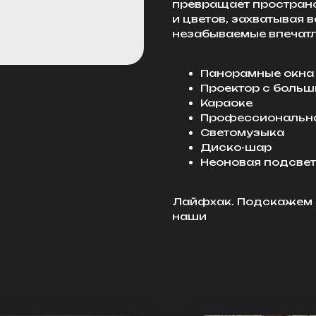
превращает пространс
и цветов, захватывая
незабываемые впечатл
Панорамные окна
Проектор с боль
Караоке
Профессиональна
Светомузыка
Диско-шар
Неоновая подсве
Лайфхак. Подскажем В
наши
пакетные предл