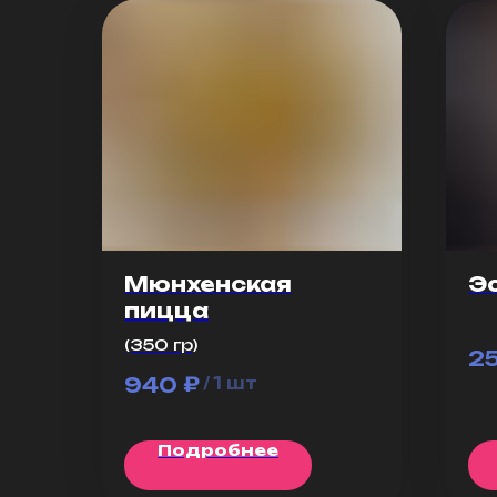
Мюнхенская
Э
пицца
(350 гр)
2
₽
940
/
1 шт
Подробнее