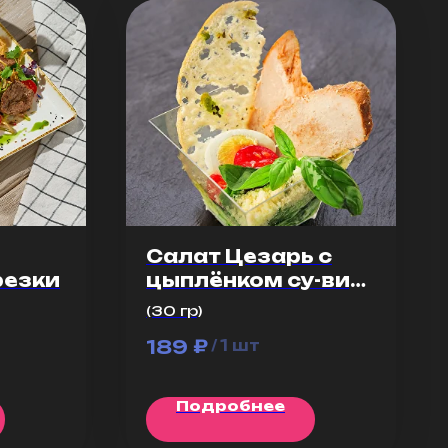
Салат Цезарь с
резки
цыплёнком су-вид
30 г
(30 гр)
₽
189
/
1 шт
Подробнее