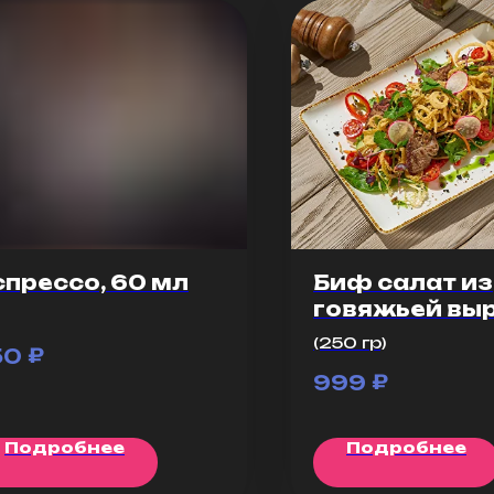
спрессо, 60 мл
Биф салат из
говяжьей вы
(250 гр)
₽
50
₽
999
Подробнее
Подробнее