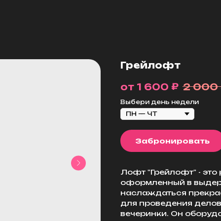
Грейлофт
₽
1 600
2 000
Выбери день недели
Забронировать
Лофт "Грейлофт" - эт
оформленный в выдерж
наслаждаться прекра
для проведения делов
вечеринки. Он оборуд